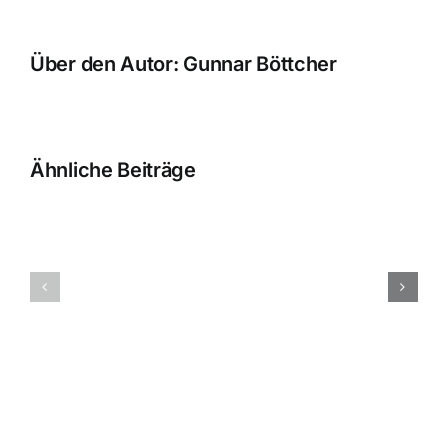
Über den Autor:
Gunnar Böttcher
Ähnliche Beiträge
Preisträgerkonzert
der
Schnuppe
Trude-
in
Fischer-
der
Stiftung
Musiksch
2023