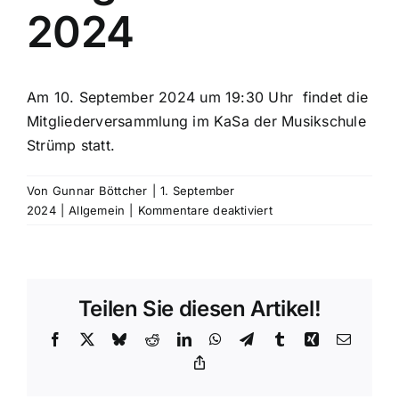
2024
Am 10. September 2024 um 19:30 Uhr findet die
Mitgliederversammlung im KaSa der Musikschule
Strümp statt.
Von
Gunnar Böttcher
|
1. September
für
2024
|
Allgemein
|
Kommentare deaktiviert
Mitgliederversammlun
2024
Teilen Sie diesen Artikel!
Facebook
X
Bluesky
Reddit
LinkedIn
WhatsApp
Telegram
Tumblr
Xing
E-
Mail
Copy
Link