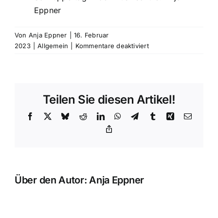
Eppner
Von
Anja Eppner
|
16. Februar
für
2023
|
Allgemein
|
Kommentare deaktiviert
Schnuppertag
in
der
Musikschule
Teilen Sie diesen Artikel!
Facebook
X
Bluesky
Reddit
LinkedIn
WhatsApp
Telegram
Tumblr
Xing
E-
Mail
Copy
Link
Über den Autor:
Anja Eppner