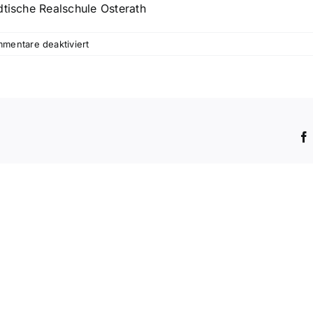
dtische Realschule Osterath
für
mentare deaktiviert
Preisträgerkonzert
der
Trude-
Fischer-
Stiftung
2023