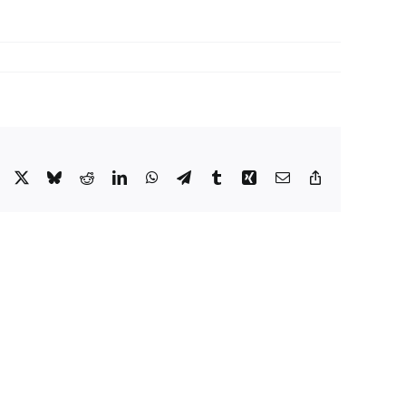
Facebook
X
Bluesky
Reddit
LinkedIn
WhatsApp
Telegram
Tumblr
Xing
E-
Copy
Mail
Link