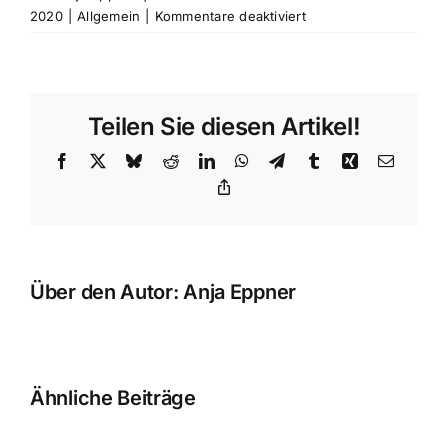
für
2020
|
Allgemein
|
Kommentare deaktiviert
DANKE
für
Eure
Stimme!
Teilen Sie diesen Artikel!
Facebook
X
Bluesky
Reddit
LinkedIn
WhatsApp
Telegram
Tumblr
Xing
E-
Mail
Copy
Link
Über den Autor:
Anja Eppner
Ähnliche Beiträge