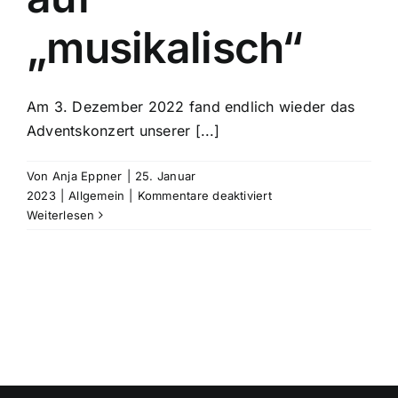
„musikalisch“
Am 3. Dezember 2022 fand endlich wieder das
Adventskonzert unserer [...]
Von
Anja Eppner
|
25. Januar
für
2023
|
Allgemein
|
Kommentare deaktiviert
Städtekooperation
Weiterlesen
mit
der
Ukraine
auf
„musikalisch“